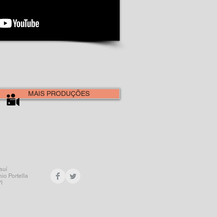
MAIS PRODUÇÕES
auí
nio Portella
I