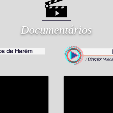
Documentários
de Harém
Mulher
/
/
Direção:
Milen