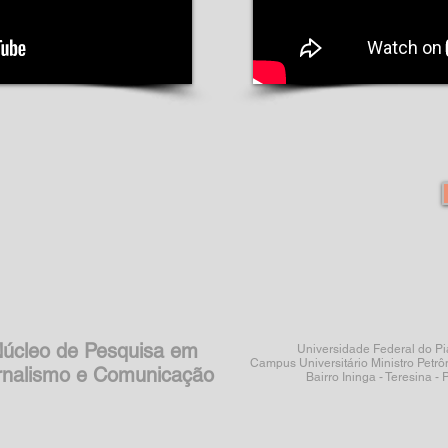
úcleo de Pesquisa em
Universidade Federal do Pi
Campus Universitário Ministro Petrô
rnalismo e Comunicação
Bairro Ininga - Teresina - P